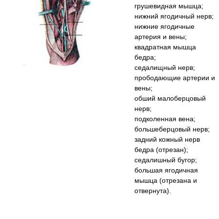
грушевидная мышца;
нижний ягодичный нерв;
нижние ягодичные
артерия и вены;
квадратная мышца
бедра;
седалищный нерв;
прободающие артерии и
вены;
обший малоберцовый
нерв;
подколенная вена;
большеберцовый нерв;
задний кожный нерв
бедра (отрезан);
седалишный бугор;
большая ягодичная
мышца (отрезана и
отвернута).